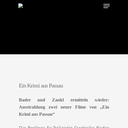
Menu
Skip
to
main
content
Ein Krimi aus Passau
Bader und Zankl ermitteln wieder:
Ausstrahlung zwei neuer Filme von „Ein
Krimi aus Passau“
Die Berliner Ex-Polizistin Frederike Bader