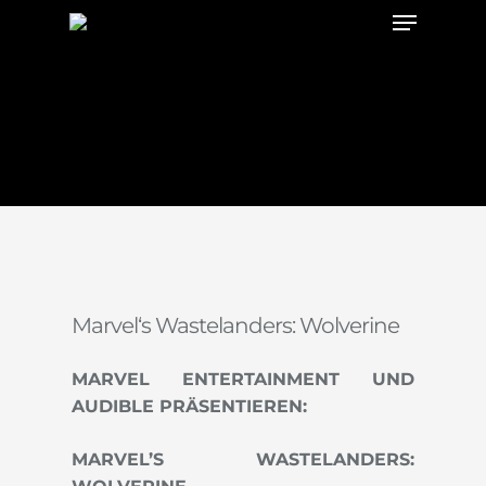
Menu
Skip
to
main
content
Marvel‘s Wastelanders: Wolverine
MARVEL ENTERTAINMENT UND
AUDIBLE PRÄSENTIEREN:
MARVEL’S WASTELANDERS: